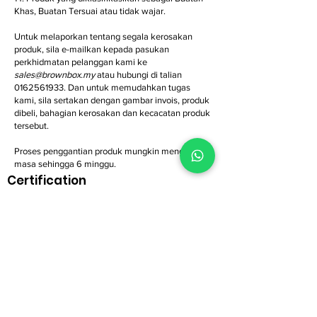
Khas, Buatan Tersuai atau tidak wajar.
Untuk melaporkan tentang segala kerosakan
produk, sila e-mailkan kepada pasukan
perkhidmatan pelanggan kami ke
sales@brownbox.my
atau hubungi di talian
0162561933
. Dan untuk memudahkan tugas
kami, sila sertakan dengan gambar invois, produk
dibeli, bahagian kerosakan dan kecacatan produk
tersebut.
Proses penggantian produk mungkin mengambil
masa sehingga 6 minggu.​
Certification
BrownBox
by Igreen Office Furniture