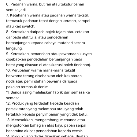
6. Padanan warna, butiran atau tekstur bahan
semula jadi.
7. Ketahanan warna atau padanan warna tekstil,
termasuk padanan tepat dengan keratan, sampel
atau kad swatch.
8. Kerosakan daripada objek tajam atau cetakan
daripada alat tulis, atau pendedahan
berpanjangan kepada cahaya matahari secara
langsung.
9. Kerosakan, penandaan atau pewarnaan kusyen
disebabkan pendedahan berpanjangan pada
berat yang disusun di atas (kerusi boleh tindanan).
10. Perubahan warna mana-mana tekstil
berwarna terang disebabkan oleh kekotoran,
noda atau pemindahan pewarna daripada
pakaian termasuk denim
11. Benda asing melelaskan fabrik dari semasa ke
semasa.
12. Produk yang terdedah kepada keadaan
persekitaran yang melampau atau yang telah
tertakluk kepada penyimpanan yang tidak betul.
13. Merosakkan, mengembang, menanda atau
mengotorkan bahagian atas kayu papan serpai
berlamina akibat pendedahan kepada cecair.
14. Produk yang diklasifikasikan sebagai Buatan