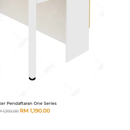
er Pendaftaran One Series
Paparan Segera
arga Biasa
Harga Jualan
RM 1,190.00
 1,392.00