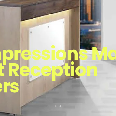
mpressions Ma
t Reception
rs