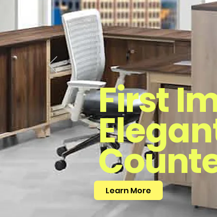
First I
Elegan
Counte
Learn More