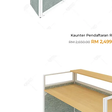
Kaunter Pendaftaran 
Paparan Segera
Harga Biasa
Harga Ju
RM 2,499
RM 2,650.00