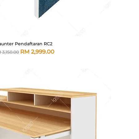
aunter Pendaftaran RC2
Paparan Segera
rga Biasa
Harga Jualan
RM 2,999.00
 3,150.00