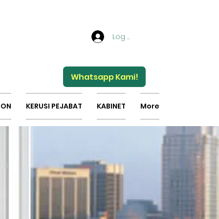
Log Masuk
Whatsapp Kami!
ION
KERUSI PEJABAT
KABINET
More