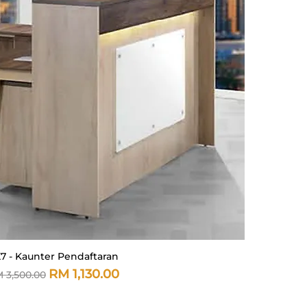
7 - Kaunter Pendaftaran
Paparan Segera
arga Biasa
Harga Jualan
RM 1,130.00
 3,500.00