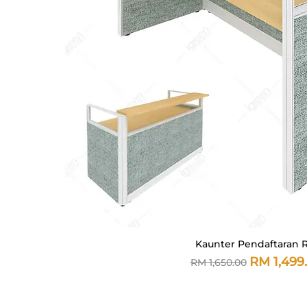
Kaunter Pendaftaran 
Paparan Segera
Harga Biasa
Harga Ju
RM 1,499
RM 1,650.00