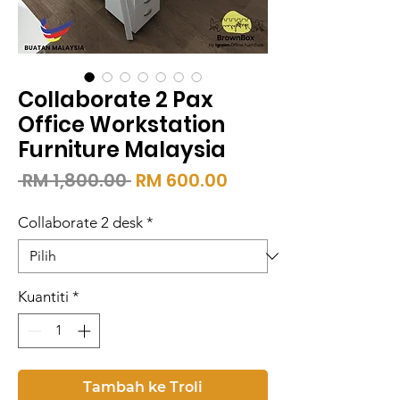
Collaborate 2 Pax
Office Workstation
Furniture Malaysia
Harga
Harga
 RM 1,800.00 
RM 600.00
Biasa
Jualan
Collaborate 2 desk
*
Kuantiti
*
Tambah ke Troli