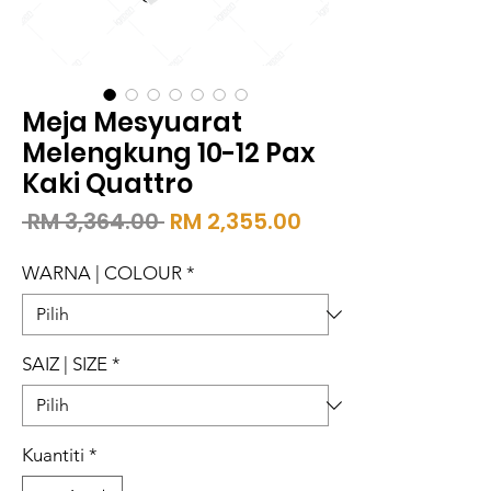
Meja Mesyuarat
Melengkung 10-12 Pax
Kaki Quattro
Harga
Harga
 RM 3,364.00 
RM 2,355.00
Biasa
Jualan
WARNA | COLOUR
*
SAIZ | SIZE
*
Kuantiti
*