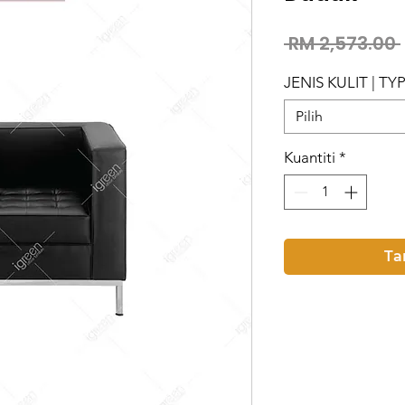
 RM 2,573.00 
JENIS KULIT | T
Pilih
Kuantiti
*
Ta