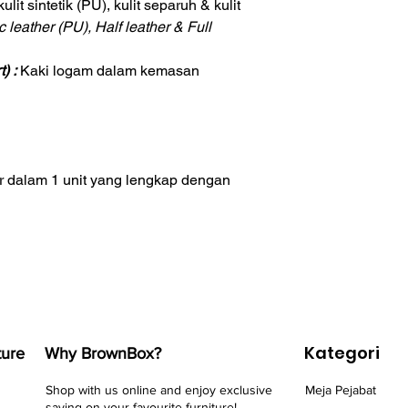
lit sintetik (PU), kulit separuh & kulit
c leather (PU), Half leather & Full
) :
Kaki logam dalam kemasan
 dalam 1 unit yang lengkap dengan
Kategori
ture
Why BrownBox?
Shop with us online and enjoy exclusive
Meja Pejabat
saving on your favourite furniture!