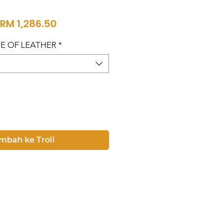
Harga
Harga
RM 1,286.50
Biasa
Jualan
YPE OF LEATHER
*
mbah ke Troli