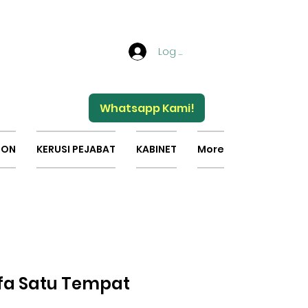
Log Masuk
Whatsapp Kami!
ION
KERUSI PEJABAT
KABINET
More
ofa Satu Tempat